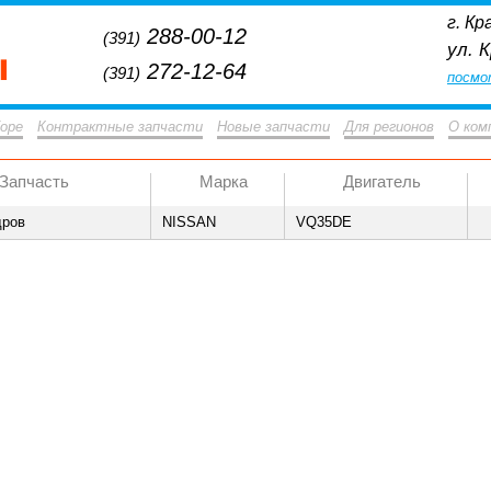
г. Кр
288-00-12
(391)
ул. 
272-12-64
(391)
посмо
боре
Контрактные запчасти
Новые запчасти
Для регионов
О ком
Запчасть
Марка
Двигатель
дров
NISSAN
VQ35DE