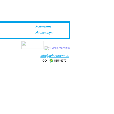
Контакты
На главную
info@orientirauto.ru
ICQ:
85544977