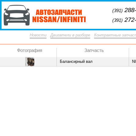
288-
(391)
272-
(391)
Новости
Двигатели в разборе
Контрактные запчас
Фотография
Запчасть
Балансирный вал
N