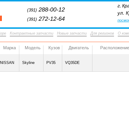
г. Кр
288-00-12
(391)
ул. 
272-12-64
(391)
посмо
боре
Контрактные запчасти
Новые запчасти
Для регионов
О ком
Марка
Модель
Кузов
Двигатель
Расположени
NISSAN
Skyline
PV35
VQ35DE