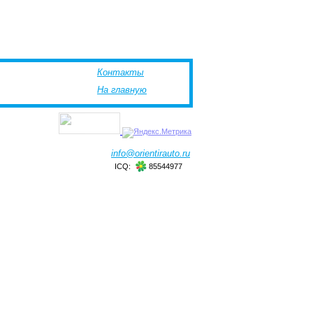
Контакты
На главную
info@orientirauto.ru
ICQ:
85544977